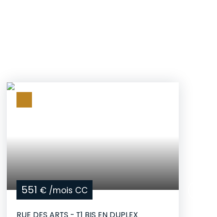
551
€ /mois CC
RUE DES ARTS - T1 BIS EN DUPLEX