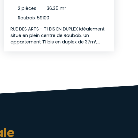
2
pièces
36.35
m²
Roubaix 59100
RUE DES ARTS - T1 BIS EN DUPLEX Idéalement
situé en plein centre de Roubaix. Un
appartement T1 bis en duplex de 37m²,
entièrement rénové en 2024, parfait pour
un couple ou un étudiant Le bien : - Pièce
de vie lumineuse avec cuisine ouverte
équipée - Espace nuit - Salle d'eau - WC
indépendant - Situé au 1er étage d'une
monopropriété - Location non meublée
Disponible à partir du 4 septembre 2026
Candidatures exclusivement par e-mail
(aucun traitement par téléphone). Les
visites seront organisées uniquement
après réception et étude de votre dossier
de location.
ale