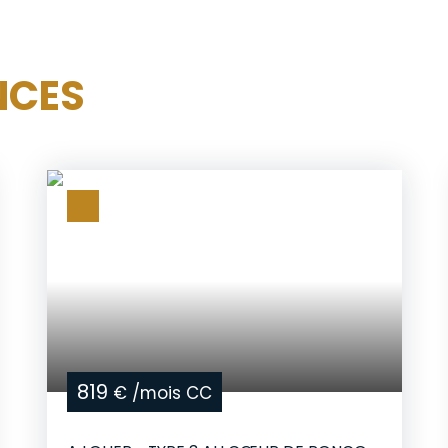
NCES
819
€ /mois CC