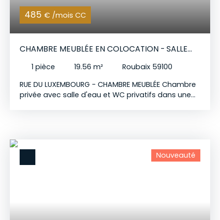
485
€ /mois CC
CHAMBRE MEUBLÉE EN COLOCATION - SALLE
D'EAU PRIVATIVE
1
pièce
19.56
m²
Roubaix 59100
RUE DU LUXEMBOURG - CHAMBRE MEUBLÉE Chambre
privée avec salle d'eau et WC privatifs dans une
colocation, entièrement rénovée et sécurisée.
Idéale pour étudiants et jeunes actifs à la
recherche de confort, d'autonomie et d'un cadre
de vie agréable. Chambre disponible : N° 3
Chaque chambre est équipée d'un bureau, d'une
Nouveauté
télévision et de nombreux rangements. Les
espaces communs comprennent une cuisine
moderne toute équipée, un salon avec écran plat
et une terrasse avec barbecue. Le forfait charges
(81 € tout compris concernant cette chambre)
couvre l'eau, l'électricité, internet haut débit et
l'entretien des extérieurs. Lave-linge et sèche-linge