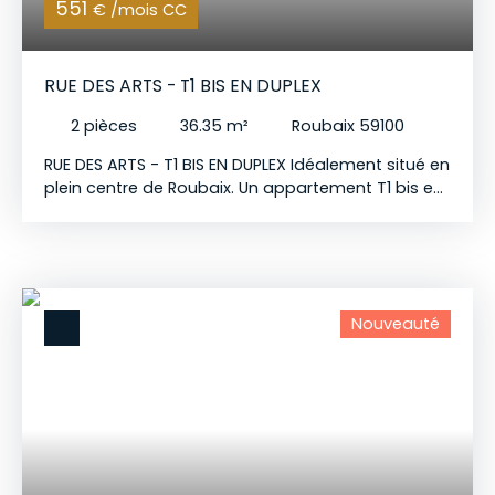
551
€ /mois CC
RUE DES ARTS - T1 BIS EN DUPLEX
2
pièces
36.35
m²
Roubaix 59100
RUE DES ARTS - T1 BIS EN DUPLEX Idéalement situé en
plein centre de Roubaix. Un appartement T1 bis en
duplex de 37m², entièrement rénové en 2024,
parfait pour un couple ou un étudiant Le bien : -
Pièce de vie lumineuse avec cuisine ouverte
équipée - Espace nuit - Salle d'eau - WC
indépendant - Situé au 1er étage d'une
Nouveauté
monopropriété - Location non meublée
Disponible à partir du 4 septembre 2026
Candidatures exclusivement par e-mail (aucun
traitement par téléphone). Les visites seront
organisées uniquement après réception et étude
de votre dossier de location.