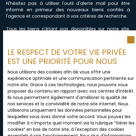
N'hésitez pas à utiliser l'outil d'alerte mail pour être
informé en primeur des nouveaux biens confiés à
l'agence et correspondant à vos critères de recherche.
Tous les biens n'étant pas disponibles sur notre site,
vous pouvez également contacter l'équipe de l'Agence
Prestige au 03 20 09 52 14 pour en savoir plus.
LE RESPECT DE VOTRE VIE PRIVÉE
EST UNE PRIORITÉ POUR NOUS
Nous utilisons des cookies afin de vous offrir une
Prénom
expérience optimale et une communication pertinente sur
notre site. Grace à ces technologies, nous pouvons vous
proposer du contenu en rapport avec vos centres d'intérêt.
Ils nous permettent également d'améliorer la qualité de
Nom
nos services et la convivialité de notre site internet. Nous
utiliserons uniquement les données personnelles pour
lesquelles vous avez donné votre accord. Vous pouvez les
modifier à n'importe quel moment via la rubrique ″Gérer les
Email
cookies″ en bas de notre site, à l'exception des cookies
essentiels à son fonctionnement. Pour plus d'informations