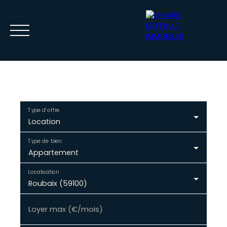
Type d'offre
Location
ACCUEIL
ACHETER
VENDRE
LOUER
GESTION
CONTACT
Type de bien
Appartement
Localisation
ESTIMATION
ESPACE BAILLEUR / LOCATAIRE
Roubaix (59100)
Loyer max (€/mois)