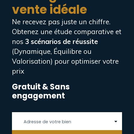
vente idéale
étude de votre dossier de location.
Ne recevez pas juste un chiffre.
Obtenez une étude comparative et
nos
3 scénarios de réussite
(Dynamique, Équilibre ou
Valorisation) pour optimiser votre
prix
Gratuit & Sans
engagement
Adresse de votre bien