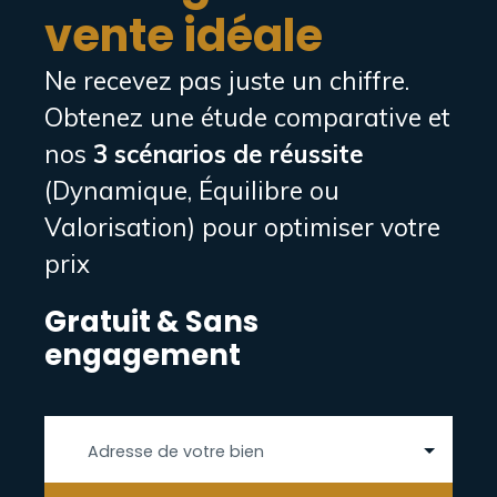
vente idéale
étude de votre dossier de location.
Ne recevez pas juste un chiffre.
Obtenez une étude comparative et
nos
3 scénarios de réussite
(Dynamique, Équilibre ou
Valorisation) pour optimiser votre
prix
Gratuit & Sans
engagement
Adresse de votre bien