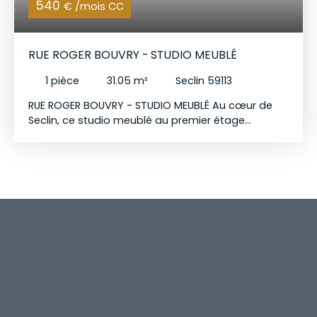
540
€ /mois CC
RUE ROGER BOUVRY - STUDIO MEUBLÉ
1
pièce
31.05
m²
Seclin 59113
RUE ROGER BOUVRY - STUDIO MEUBLÉ Au cœur de
Seclin, ce studio meublé au premier étage
bénéficie d'un emplacement idéal, à deux pas des
commerces, transports et services du centre-ville.
Le bien : - Espace de vie lumineux avec coin nuit -
Cuisine aménagée et équipée - Salle de douche
avec WC - Chauffage électrique Charges
comprises : - Eau froide - Entretien des parties
communes Candidatures exclusivement par e-
mail (aucun traitement par téléphone). Les visites
seront organisées uniquement après réception et
étude de votre dossier de location.