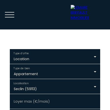
Type d'offre
Location
ACCUEIL
ACHETER
VENDRE
LOUER
GESTION
CONTACT
Type de bien
Appartement
Localisation
ESTIMATION
ESPACE BAILLEUR / LOCATAIRE
Seclin (59113)
Loyer max (€/mois)