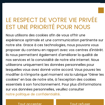
Type de bien
Appartement
LE RESPECT DE VOTRE VIE PRIVÉE
EST UNE PRIORITÉ POUR NOUS
Localisation
Seclin (59113)
Nous utilisons des cookies afin de vous offrir une
expérience optimale et une communication pertinente sur
notre site. Grace à ces technologies, nous pouvons vous
Loyer max (€/mois)
proposer du contenu en rapport avec vos centres d'intérêt.
Ils nous permettent également d'améliorer la qualité de
nos services et la convivialité de notre site internet. Nous
Surface min (m²)
utiliserons uniquement les données personnelles pour
lesquelles vous avez donné votre accord. Vous pouvez les
modifier à n'importe quel moment via la rubrique ″Gérer les
cookies″ en bas de notre site, à l'exception des cookies
Pièces min
essentiels à son fonctionnement. Pour plus d'informations
sur vos données personnelles, veuillez consulter
notre politique de confidentialité
.
J'accepte le traitement de mes données
personnelles conformément au RGPD. Si vous ne
Tout accepter
Tout refuser