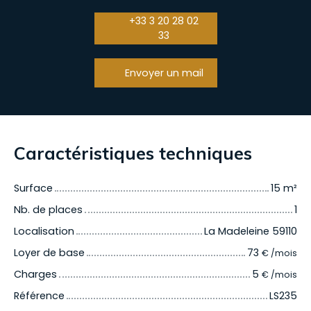
+33 3 20 28 02
33
Envoyer un mail
Caractéristiques techniques
Surface
15
m²
Nb. de places
1
Localisation
La Madeleine 59110
Loyer de base
73
€ /mois
Charges
5
€ /mois
Référence
LS235