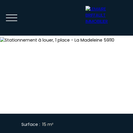
ACCUEIL
ACHETER
VENDRE
LOUER
GESTION
CONTACT
ESTIMATION
ESPACE BAILLEUR / LOCATAIRE
Surface
:
15
m²